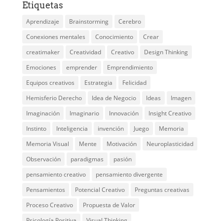
Etiquetas
Aprendizaje
Brainstorming
Cerebro
Conexiones mentales
Conocimiento
Crear
creatimaker
Creatividad
Creativo
Design Thinking
Emociones
emprender
Emprendimiento
Equipos creativos
Estrategia
Felicidad
Hemisferio Derecho
Idea de Negocio
Ideas
Imagen
Imaginación
Imaginario
Innovación
Insight Creativo
Instinto
Inteligencia
invención
Juego
Memoria
Memoria Visual
Mente
Motivación
Neuroplasticidad
Observación
paradigmas
pasión
pensamiento creativo
pensamiento divergente
Pensamientos
Potencial Creativo
Preguntas creativas
Proceso Creativo
Propuesta de Valor
Psicología Positiva
Visual Thinking