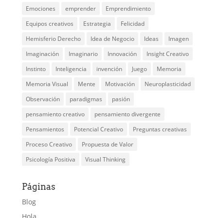
Emociones
emprender
Emprendimiento
Equipos creativos
Estrategia
Felicidad
Hemisferio Derecho
Idea de Negocio
Ideas
Imagen
Imaginación
Imaginario
Innovación
Insight Creativo
Instinto
Inteligencia
invención
Juego
Memoria
Memoria Visual
Mente
Motivación
Neuroplasticidad
Observación
paradigmas
pasión
pensamiento creativo
pensamiento divergente
Pensamientos
Potencial Creativo
Preguntas creativas
Proceso Creativo
Propuesta de Valor
Psicología Positiva
Visual Thinking
Páginas
Blog
Hola