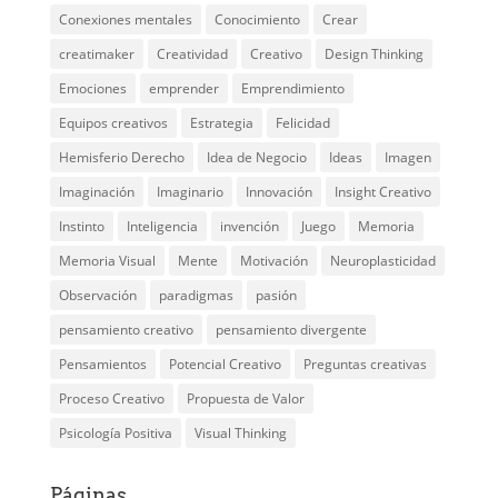
Conexiones mentales
Conocimiento
Crear
creatimaker
Creatividad
Creativo
Design Thinking
Emociones
emprender
Emprendimiento
Equipos creativos
Estrategia
Felicidad
Hemisferio Derecho
Idea de Negocio
Ideas
Imagen
Imaginación
Imaginario
Innovación
Insight Creativo
Instinto
Inteligencia
invención
Juego
Memoria
Memoria Visual
Mente
Motivación
Neuroplasticidad
Observación
paradigmas
pasión
pensamiento creativo
pensamiento divergente
Pensamientos
Potencial Creativo
Preguntas creativas
Proceso Creativo
Propuesta de Valor
Psicología Positiva
Visual Thinking
Páginas