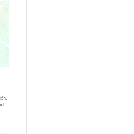
ción.
ad