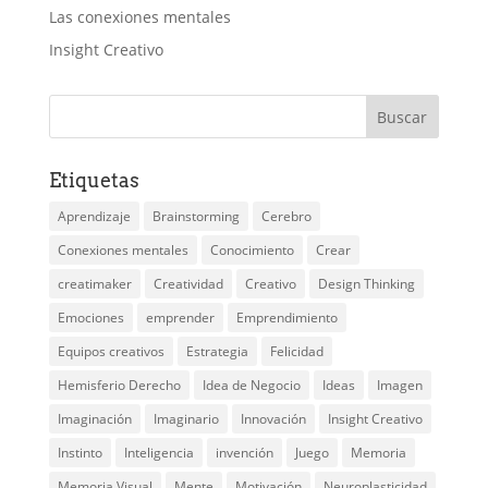
Las conexiones mentales
Insight Creativo
Etiquetas
Aprendizaje
Brainstorming
Cerebro
Conexiones mentales
Conocimiento
Crear
creatimaker
Creatividad
Creativo
Design Thinking
Emociones
emprender
Emprendimiento
Equipos creativos
Estrategia
Felicidad
Hemisferio Derecho
Idea de Negocio
Ideas
Imagen
Imaginación
Imaginario
Innovación
Insight Creativo
Instinto
Inteligencia
invención
Juego
Memoria
Memoria Visual
Mente
Motivación
Neuroplasticidad