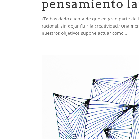
pensamiento la
¿Te has dado cuenta de que en gran parte de l
racional, sin dejar fluir la creatividad? Una m
nuestros objetivos supone actuar como...