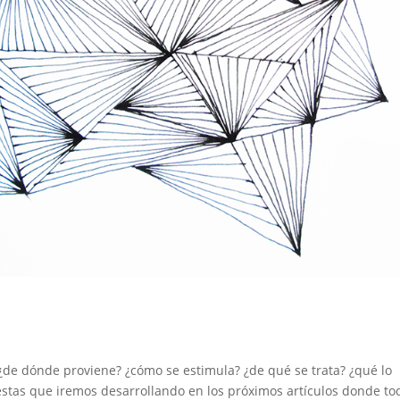
¿de dónde proviene? ¿cómo se estimula? ¿de qué se trata? ¿qué lo
stas que iremos desarrollando en los próximos artículos donde to