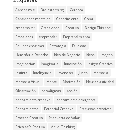
Etiquetas
Aprendizaje
Brainstorming
Cerebro
Conexiones mentales
Conocimiento
Crear
creatimaker
Creatividad
Creativo
Design Thinking
Emociones
emprender
Emprendimiento
Equipos creativos
Estrategia
Felicidad
Hemisferio Derecho
Idea de Negocio
Ideas
Imagen
Imaginación
Imaginario
Innovación
Insight Creativo
Instinto
Inteligencia
invención
Juego
Memoria
Memoria Visual
Mente
Motivación
Neuroplasticidad
Observación
paradigmas
pasión
pensamiento creativo
pensamiento divergente
Pensamientos
Potencial Creativo
Preguntas creativas
Proceso Creativo
Propuesta de Valor
Psicología Positiva
Visual Thinking